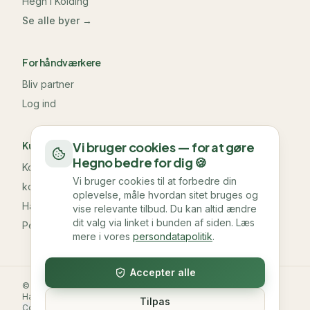
Hegn i
Kolding
Se alle byer →
For håndværkere
Bliv partner
Log ind
Kundeservice & information
Vi bruger cookies — for at gøre
Hegno bedre for dig 🍪
Kontakt os
Vi bruger cookies til at forbedre din
kontakt@hegno.dk
oplevelse, måle hvordan sitet bruges og
Handelsbetingelser
vise relevante tilbud. Du kan altid ændre
dit valg via linket i bunden af siden. Læs
Persondatapolitik
mere i vores
persondatapolitik
.
Accepter alle
©
2026
Hegno. Alle rettigheder forbeholdes.
Handelsbetingelser
Persondatapolitik
Sitemap
Tilpas
Cookie-indstillinger