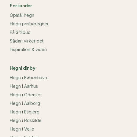
For kunder
Opmål hegn
Hegn prisberegner
Få 3 tilbud
Sådan virker det
Inspiration & viden
Hegn i din by
Hegn i
København
Hegn i
Aarhus
Hegn i
Odense
Hegn i
Aalborg
Hegn i
Esbjerg
Hegn i
Roskilde
Hegn i
Vejle