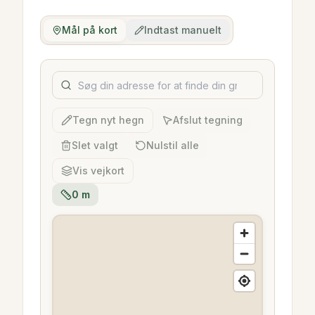
Mål på kort
Indtast manuelt
Tegn nyt hegn
Afslut tegning
Slet valgt
Nulstil alle
Vis vejkort
0
m