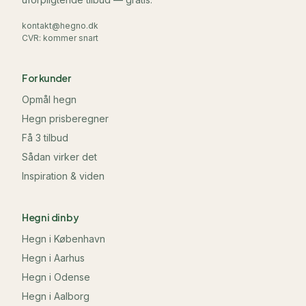
kontakt@hegno.dk
CVR: kommer snart
For kunder
Opmål hegn
Hegn prisberegner
Få 3 tilbud
Sådan virker det
Inspiration & viden
Hegn i din by
Hegn i
København
Hegn i
Aarhus
Hegn i
Odense
Hegn i
Aalborg