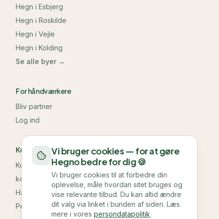
Hegn i
Esbjerg
Hegn i
Roskilde
Hegn i
Vejle
Hegn i
Kolding
Se alle byer →
For håndværkere
Bliv partner
Log ind
Kundeservice & information
Vi bruger cookies — for at gøre
Hegno bedre for dig 🍪
Kontakt os
Vi bruger cookies til at forbedre din
kontakt@hegno.dk
oplevelse, måle hvordan sitet bruges og
Handelsbetingelser
vise relevante tilbud. Du kan altid ændre
dit valg via linket i bunden af siden. Læs
Persondatapolitik
mere i vores
persondatapolitik
.