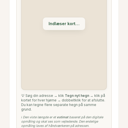
Indlæser kort…
💡 Søg din adresse → klik
Tegn nyt hegn
→ klik på
kortet for hver hjørne → dobbeltklik for at afslutte.
Du kan tegne flere separate hegn på samme
grund.
ℹ️ Den viste længde er et
estimat
baseret på den digitale
opmåling og skal ses som vejledende. Den endelige
opmåling laves af håndværkeren på adressen.