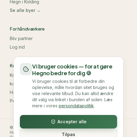
Hegn i
Kolding
Se alle byer →
For håndværkere
Bliv partner
Log ind
Kundeservice & information
Vi bruger cookies — for at gøre
Hegno bedre for dig 🍪
Kontakt os
Vi bruger cookies til at forbedre din
kontakt@hegno.dk
oplevelse, måle hvordan sitet bruges og
Handelsbetingelser
vise relevante tilbud. Du kan altid ændre
dit valg via linket i bunden af siden. Læs
Persondatapolitik
mere i vores
persondatapolitik
.
Accepter alle
©
2026
Hegno. Alle rettigheder forbeholdes.
Handelsbetingelser
Persondatapolitik
Sitemap
Tilpas