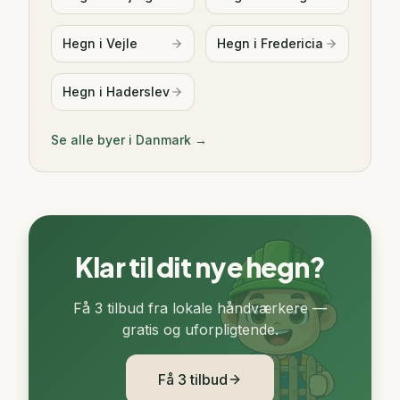
Hegn i
Vejle
Hegn i
Fredericia
Hegn i
Haderslev
Se alle byer i Danmark →
Klar til dit nye hegn?
Få 3 tilbud fra lokale håndværkere —
gratis og uforpligtende.
Få 3 tilbud