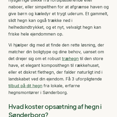
nysgerrige blikke fra forbipasserende eller
naboer, eller simpelthen for at afgrænse haven og
give børn og kæledyr et trygt uderum. Et gammelt,
slidt hegn kan også trække ned i
helhedsindtrykket, og et nyt, velvalgt hegn kan
friske hele ejendommen op.
Vi hjælper dig med at finde den rette løsning, der
matcher din boligtype og dine behov, uanset om
det drejer sig om et robust
træhegn
til den store
have, et elegant komposithegn til rækkehuset,
eller et diskret flethegn, der falder naturligt ind i
landskabet ved din ejendom. Få 3 uforpligtende
tilbud på dit hegn
fra lokale, erfarne
hegnsmontører i Sønderborg.
Hvad koster opsætning af hegn i
Sønderborg?