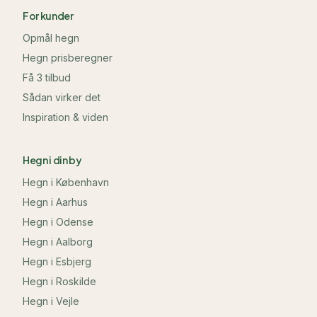
For kunder
Opmål hegn
Hegn prisberegner
Få 3 tilbud
Sådan virker det
Inspiration & viden
Hegn i din by
Hegn i
København
Hegn i
Aarhus
Hegn i
Odense
Hegn i
Aalborg
Hegn i
Esbjerg
Hegn i
Roskilde
Hegn i
Vejle