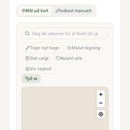
Mål på kort
Indtast manuelt
Tegn nyt hegn
Afslut tegning
Slet valgt
Nulstil alle
Vis vejkort
0
m