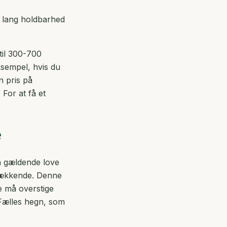
ed lang holdbarhed
til 300-700
ksempel, hvis du
n pris på
 For at få et
e
å gældende love
sdækkende. Denne
e må overstige
 Fælles hegn, som