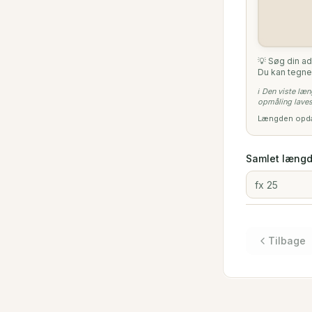
💡 Søg din a
Du kan tegne
ℹ️ Den viste læ
opmåling laves
Længden opdate
Samlet længd
Tilbage