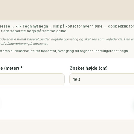
dresse → klik
Tegn nyt hegn
→ klik på kortet for hver hjørne → dobbeltklik for 
 flere separate hegn på samme grund.
ngde er et
estimat
baseret på den digitale opmåling og skal ses som vejledende. Den e
 af håndværkeren på adressen.
res automatisk i feltet nedenfor, hver gang du tegner eller redigerer et hegn.
e (meter) *
Ønsket højde (cm)