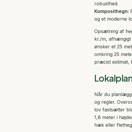
robusthed.
Komposithegn:
F
og et moderne l
Opsætning af heg
kr./m, afhængigt
ønsker et 25 mete
omkring 25 meter 
præcist estimat,
Lokalpla
Når du planlægge
og regler. Over
lov fastsætter b
1,8 meter i højd
hæk eller fletheg