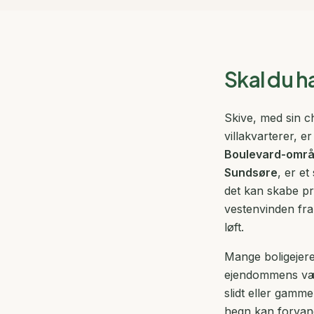
Skal du h
Skive, med sin c
villakvarterer, e
Boulevard-områ
Sundsøre
, er et
det kan skabe pr
vestenvinden fra
løft.
Mange boligejere
ejendommens værd
slidt eller gamm
hegn kan forvandl