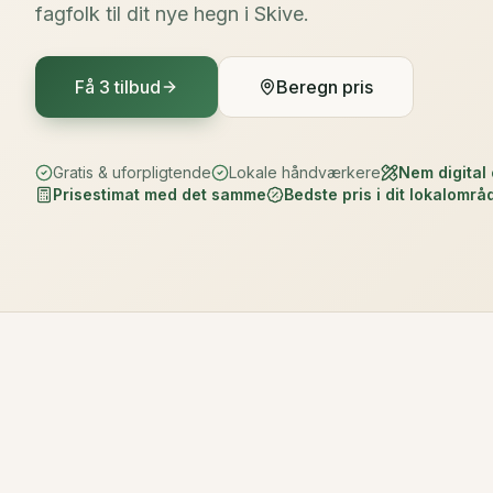
fagfolk til dit nye hegn i Skive.
Få 3 tilbud
Beregn pris
Gratis & uforpligtende
Lokale håndværkere
Nem digital
Prisestimat med det samme
Bedste pris i dit lokalområ