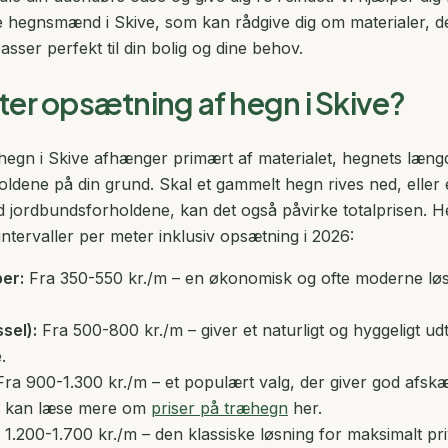
 hegnsmænd i Skive, som kan rådgive dig om materialer, d
sser perfekt til din bolig og dine behov.
er opsætning af hegn i Skive?
 hegn i Skive afhænger primært af materialet, hegnets læng
ldene på din grund. Skal et gammelt hegn rives ned, eller 
 jordbundsforholdene, kan det også påvirke totalprisen. He
intervaller per meter inklusiv opsætning i 2026:
er:
Fra 350-550 kr./m – en økonomisk og ofte moderne løsn
sel):
Fra 500-800 kr./m – giver et naturligt og hyggeligt udtr
.
ra 900-1.300 kr./m – et populært valg, der giver god afsk
Du kan læse mere om
priser på træhegn
her.
1.200-1.700 kr./m – den klassiske løsning for maksimalt pri