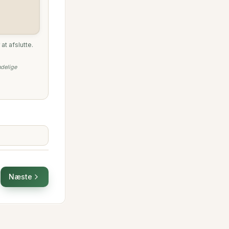
at afslutte.
ndelige
Næste