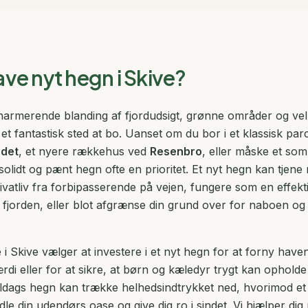
ave nyt hegn i Skive?
harmerende blanding af fjordudsigt, grønne områder og vel
r et fantastisk sted at bo. Uanset om du bor i et klassisk par
det
, et nyere rækkehus ved
Resenbro
, eller måske et so
 solidt og pænt hegn ofte en prioritet. Et nyt hegn kan tjen
ivatliv fra forbipasserende på vejen, fungere som en effe
 fjorden, eller blot afgrænse din grund over for naboen og g
 i Skive vælger at investere i et nyt hegn for at forny have
i eller for at sikre, at børn og kæledyr trygt kan opholde 
eldags hegn kan trække helhedsindtrykket ned, hvorimod et 
e din udendørs oase og give dig ro i sindet. Vi hjælper dig