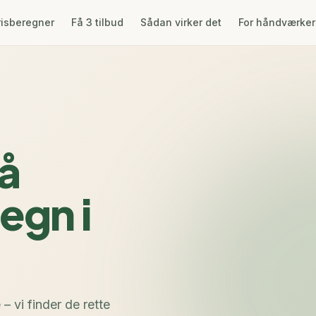
risberegner
Få 3 tilbud
Sådan virker det
For håndværke
på
egn i
 vi finder de rette