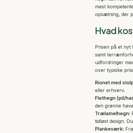
mest kompetente
opsætning, der pa
Hvad kost
Prisen på et nyt
samt terrænforho
udfordringer med
over typiske pris
Rionet med stolp
eller erhverv.
Flethegn (pil/has
den grønne have
Trælamelhegn:
F
tidløst design. 
Plankeværk:
Fra 