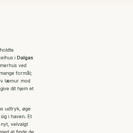
holdte
celhus i
Dalgas
mmerhus ved
e mange formål;
ktiv læmur mod
ive dit hjem et
ns udtryk, øge
sig i haven. Et
nyt, velvalgt
 med at finde de