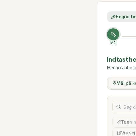
Hegno fin
Mål
Indtast h
Hegno anbefale
Mål på k
Tegn n
Vis vej