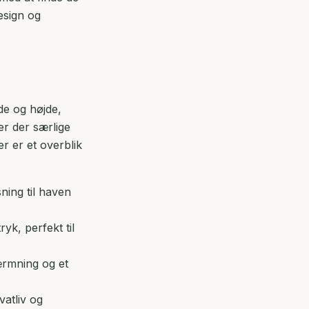
esign og
de og højde,
er der særlige
r er et overblik
ing til haven
yk, perfekt til
ærmning og et
vatliv og