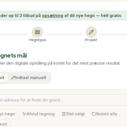
der op til 3 tilbud på
opsætning
af dit nye hegn — helt gratis
Hegntype
Projekt
egnets mål
r den digitale opmåling på kortet for det mest præcise resultat.
ort
Indtast manuelt
yt hegn
Afslut tegning
Slet valgt
Nulstil alle
kort