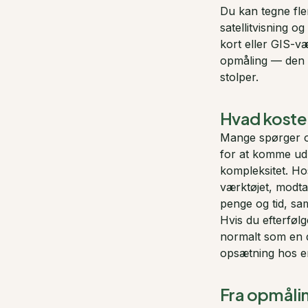
Du kan tegne fle
satellitvisning o
kort eller GIS-væ
opmåling — den e
stolper.
Hvad koster
Mange spørger
for at komme ud 
kompleksitet. Ho
værktøjet, modtag
penge og tid, sa
Hvis du efterføl
normalt som en de
opsætning hos e
Fra opmåling