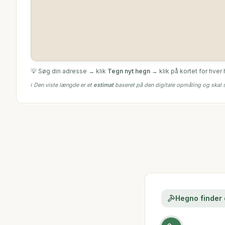
💡 Søg din adresse → klik
Tegn nyt hegn
→ klik på kortet for hver
ℹ️ Den viste længde er et
estimat
baseret på den digitale opmåling og skal
Hegno finder o