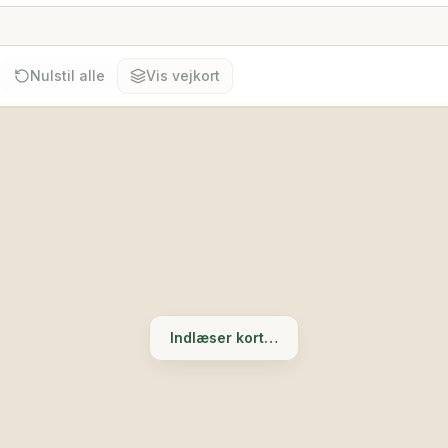
Nulstil alle
Vis vejkort
Indlæser kort…