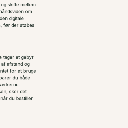
og skifte mellem
forhåndsviden om
den digitale
, før der støbes
e tager et gebyr
 af afstand og
intet for at bruge
 sparer du både
værkerne.
en, sker det
når du bestiller