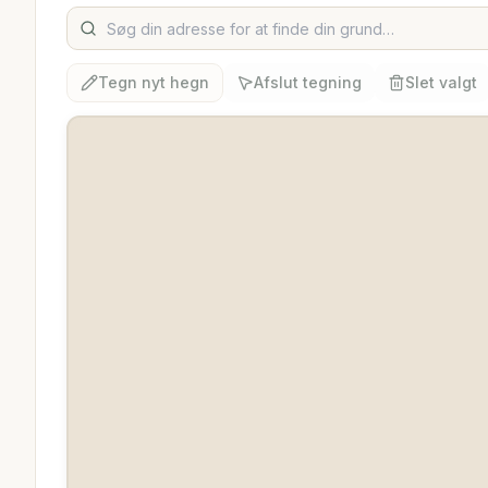
Tegn nyt hegn
Afslut tegning
Slet valgt