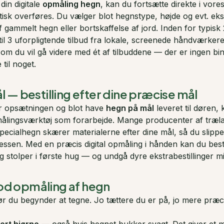
din digitale
opmåling hegn
, kan du fortsætte direkte i vore
sk overføres. Du vælger blot hegnstype, højde og evt. ekst
af gammelt hegn eller bortskaffelse af jord. Inden for typisk
il 3 uforpligtende tilbud fra lokale, screenede håndværkere
om du vil gå videre med ét af tilbuddene — der er ingen bi
 til noget.
 — bestilling efter dine præcise mål
for opsætningen og blot have
hegn på mål
leveret til døren,
ålingsværktøj som forarbejde. Mange producenter af træl
ecialhegn skærer materialerne efter dine mål, så du slipper
essen. Med en præcis digital opmåling i hånden kan du bestil
g stolper i første hug — og undgå dyre ekstrabestillinger mid
 god opmåling af hegn
før du begynder at tegne. Jo tættere du er på, jo mere præci