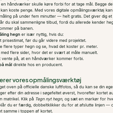
t en håndværker skulle køre forbi for at tage mål. Begge del
te kan koste penge. Med vores digitale opmålingsværktøj kan
åling på under fem minutter — helt gratis. Det giver dig et
r du skal sammenligne tilbud, fordi du allerede kender he
ommer på banen.
ling hegn
er især nyttig, hvis du:
gt prisestimat, før du går videre med projektet.
 flere typer hegn og se, hvad det koster pr. meter.
med flere sider, hvor det er svært at måle manuelt.
l at vente på, at en håndværker kommer forbi.
på mål
direkte hos en producent.
erer vores opmålingsværktøj
et oven på officielle danske luftfotos, så du kan se din ege
er efter din adresse i søgefeltet øverst, hvorefter kortet a
n matrikel. Klik på
Tegn nyt hegn
, og sæt en markør for hv
Når du er færdig, dobbeltklikker du for at afslutte linjen —
et samme i toppen af kortet.