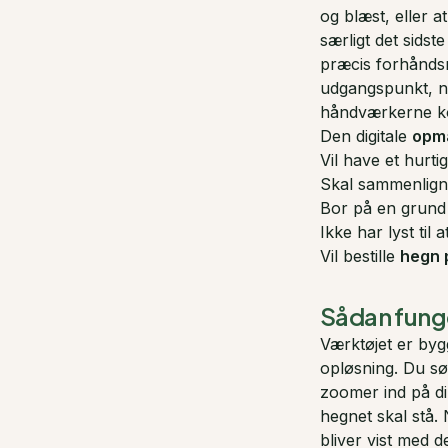
og blæst, eller a
særligt det sids
præcis forhåndsm
udgangspunkt, nå
håndværkerne k
Den digitale
opmå
Vil have et hurti
Skal sammenligne
Bor på en grund 
Ikke har lyst ti
Vil bestille
hegn 
Sådan fung
Værktøjet er bygg
opløsning. Du søg
zoomer ind på di
hegnet skal stå. 
bliver vist med d