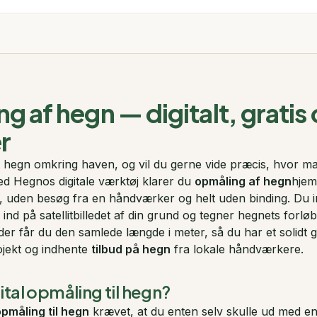
 af hegn — digitalt, gratis 
r
 hegn omkring haven, og vil du gerne vide præcis, hvor m
d Hegnos digitale værktøj klarer du
opmåling af hegn
hjem
uden besøg fra en håndværker og helt uden binding. Du in
nd på satellitbilledet af din grund og tegner hegnets forløb
der får du den samlede længde i meter, så du har et solidt g
ojekt og indhente
tilbud på hegn
fra lokale håndværkere.
ital opmåling til hegn?
pmåling til hegn
krævet, at du enten selv skulle ud med en