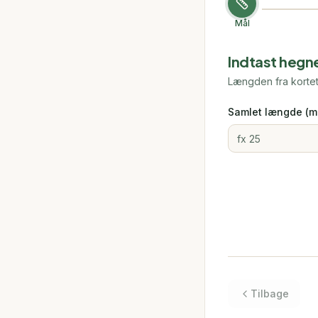
Mål
Indtast hegn
Længden fra kortet
Samlet længde (me
Tilbage