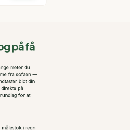
og på få
ange meter du
me fra sofaen —
dtaster blot din
 direkte på
rundlag for at
 målestok i regn