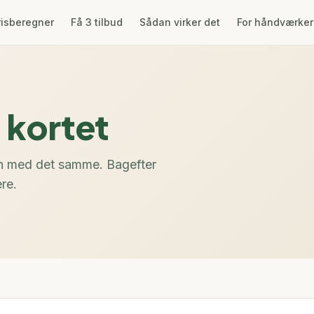
risberegner
Få 3 tilbud
Sådan virker det
For håndværke
 kortet
en med det samme. Bagefter
re.