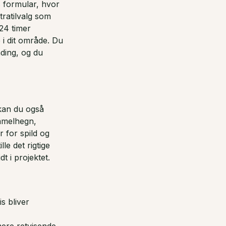
s formular, hvor
ratilvalg som
 24 timer
 i dit område. Du
nding, og du
 kan du også
amelhegn,
 for spild og
le det rigtige
t i projektet.
s bliver