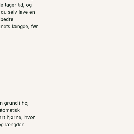
e tager tid, og
 du selv lave en
 bedre
gnets længde, før
n grund i høj
utomatisk
ert hjørne, hvor
 og længden