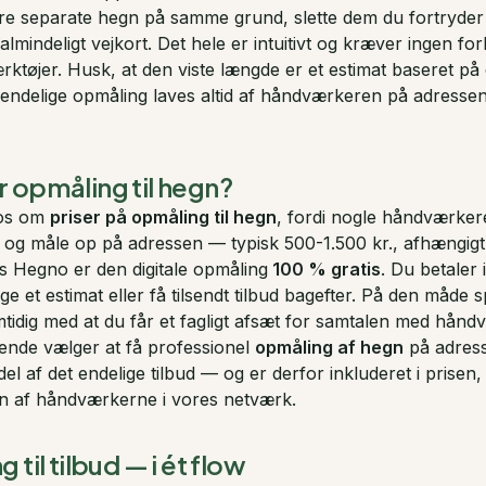
re separate hegn på samme grund, slette dem du fortryder 
g almindeligt vejkort. Det hele er intuitivt og kræver ingen 
rktøjer. Husk, at den viste længde er et estimat baseret på 
ndelige opmåling laves altid af håndværkeren på adressen
 opmåling til hegn?
 os om
priser på opmåling til hegn
, fordi nogle håndværker
og måle op på adressen — typisk 500-1.500 kr., afhængigt
s Hegno er den digitale opmåling
100 % gratis
. Du betaler 
e et estimat eller få tilsendt tilbud bagefter. På den måde
mtidig med at du får et fagligt afsæt for samtalen med hånd
gende vælger at få professionel
opmåling af hegn
på adress
l af det endelige tilbud — og er derfor inkluderet i prisen, 
n af håndværkerne i vores netværk.
 til tilbud — i ét flow