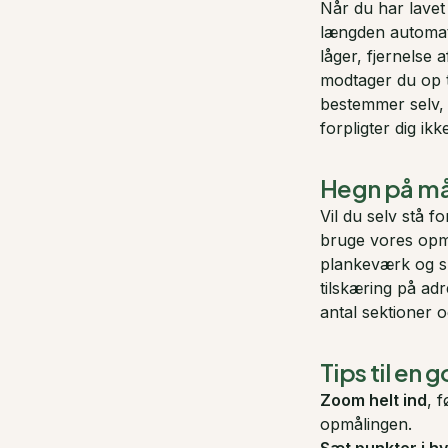
Når du har lavet 
længden automati
låger, fjernelse 
modtager du op t
bestemmer selv, 
forpligter dig ikke
Hegn på mål
Vil du selv stå 
bruge vores opm
plankeværk og sp
tilskæring på adr
antal sektioner o
Tips til en
Zoom helt ind
, 
opmålingen.