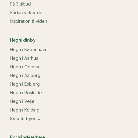
Få 3 tilbud
Sådan virker det
Inspiration & viden
Hegn i din by
Hegn i
København
Hegn i
Aarhus
Hegn i
Odense
Hegn i
Aalborg
Hegn i
Esbjerg
Hegn i
Roskilde
Hegn i
Vejle
Hegn i
Kolding
Se alle byer →
For håndværkere