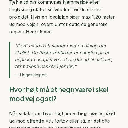
Tjek altid din kommunes hjemmeside eller
tinglysning.dk for servitutter, før du starter
projektet. Hvis en lokalplan siger max 1,20 meter
ud mod vejen, overtrumfer dette de generelle
regler i Hegnsloven.
"
Godt naboskab starter med en dialog om
skellet. De fleste konflikter om højden på et
hegn kan undgås ved at række ud til naboen,
før pælene bankes i jorden.
"
—
Hegnsekspert
Hvor højt må et hegn være i skel
mod vej og sti?
Når vi taler om
hvor højt må et hegn være i skel
ud mod offentlig vej, fortov eller sti, er det ofte