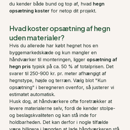
du kender både bund og top af, hvad
hegn
opsætning koster
for netop dit projekt.
Hvad koster opsætning af hegn
uden materialer?
Hvis du allerede har købt hegnet hos en
byggemarkedskæde og kun mangler en
håndværker til monteringen, ligger
opsætning af
hegn pris
typisk på ca. 50 % af totalprisen. Det
svarer til 250-900 kr. pr. meter afhængigt af
hegnstype, højde og terræn. Vælg blot "Kun
opsætning" i beregneren ovenfor, så justerer vi
estimatet automatisk.
Husk dog, at håndværkere ofte foretrækker at
levere materialerne selv, fordi de kender stolpe-
og beslagskvaliteten og kan stå inde for
holdbarheden. Det kan derfor i nogle tilfælde
være billigere i længden at lade håndværkeren stå