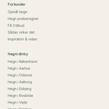
For kunder
Opmål hegn
Hegn prisberegner
Få 3 tilbud
Sådan virker det
Inspiration & viden
Hegn i din by
Hegn i
København
Hegn i
Aarhus
Hegn i
Odense
Hegn i
Aalborg
Hegn i
Esbjerg
Hegn i
Roskilde
Hegn i
Vejle