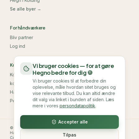
Hegn i
Kolding
Se alle byer →
For håndværkere
Bliv partner
Log ind
Kundeservice & information
Vi bruger cookies — for at gøre
Hegno bedre for dig 🍪
Kontakt os
Vi bruger cookies til at forbedre din
kontakt@hegno.dk
oplevelse, måle hvordan sitet bruges og
Handelsbetingelser
vise relevante tilbud. Du kan altid ændre
dit valg via linket i bunden af siden. Læs
Persondatapolitik
mere i vores
persondatapolitik
.
Accepter alle
©
2026
Hegno. Alle rettigheder forbeholdes.
Handelsbetingelser
Persondatapolitik
Sitemap
Tilpas
Cookie-indstillinger