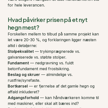
for hele leverancen.
Hvad påvirker prisen på et nyt
hegn mest?
Forskellen mellem to tilbud på samme projekt kan
let være 20-30 %, og forklaringen ligger næsten
altid i detaljerne:
Stolpekvalitet
— trykimprægnerede vs.
galvaniserede vs. støbte stolper.
Fundament
— nedgravning vs. fuldt
betonfundament med frostsikring.
Beslag og skruer
— almindelige vs.
rustfrie/syrefaste.
Bortkørsel
— er fjernelse af det gamle hegn og
affald inkluderet?
Adgangsforhold
— kan håndværkeren komme til
med maskiner, eller skal alt bæres ind?