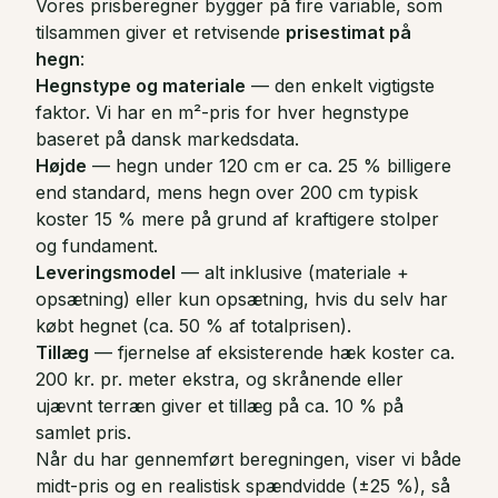
Vores prisberegner bygger på fire variable, som
tilsammen giver et retvisende
prisestimat på
hegn
:
Hegnstype og materiale
— den enkelt vigtigste
faktor. Vi har en m²-pris for hver hegnstype
baseret på dansk markedsdata.
Højde
— hegn under 120 cm er ca. 25 % billigere
end standard, mens hegn over 200 cm typisk
koster 15 % mere på grund af kraftigere stolper
og fundament.
Leveringsmodel
— alt inklusive (materiale +
opsætning) eller kun opsætning, hvis du selv har
købt hegnet (ca. 50 % af totalprisen).
Tillæg
— fjernelse af eksisterende hæk koster ca.
200 kr. pr. meter ekstra, og skrånende eller
ujævnt terræn giver et tillæg på ca. 10 % på
samlet pris.
Når du har gennemført beregningen, viser vi både
midt-pris og en realistisk spændvidde (±25 %), så