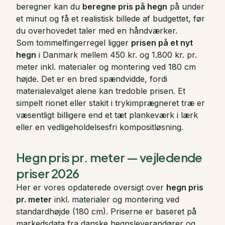
beregner kan du
beregne pris på hegn
på under
et minut og få et realistisk billede af budgettet, før
du overhovedet taler med en håndværker.
Som tommelfingerregel ligger
prisen på et nyt
hegn
i Danmark mellem 450 kr. og 1.800 kr. pr.
meter inkl. materialer og montering ved 180 cm
højde. Det er en bred spændvidde, fordi
materialevalget alene kan tredoble prisen. Et
simpelt rionet eller stakit i trykimprægneret træ er
væsentligt billigere end et tæt plankeværk i lærk
eller en vedligeholdelsesfri kompositløsning.
Hegn pris pr. meter — vejledende
priser 2026
Her er vores opdaterede oversigt over
hegn pris
pr. meter
inkl. materialer og montering ved
standardhøjde (180 cm). Priserne er baseret på
markedsdata fra danske hegnsleverandører og