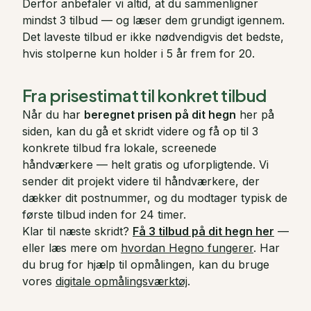
Derfor anbefaler vi altid, at du sammenligner
mindst 3 tilbud — og læser dem grundigt igennem.
Det laveste tilbud er ikke nødvendigvis det bedste,
hvis stolperne kun holder i 5 år frem for 20.
Fra prisestimat til konkret tilbud
Når du har
beregnet prisen på dit hegn
her på
siden, kan du gå et skridt videre og få op til 3
konkrete tilbud fra lokale, screenede
håndværkere — helt gratis og uforpligtende. Vi
sender dit projekt videre til håndværkere, der
dækker dit postnummer, og du modtager typisk de
første tilbud inden for 24 timer.
Klar til næste skridt?
Få 3 tilbud på dit hegn her
—
eller læs mere om
hvordan Hegno fungerer
. Har
du brug for hjælp til opmålingen, kan du bruge
vores
digitale opmålingsværktøj
.