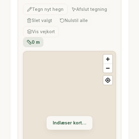
Tegn nyt hegn
Afslut tegning
Slet valgt
Nulstil alle
Vis vejkort
0
m
Indlæser kort…